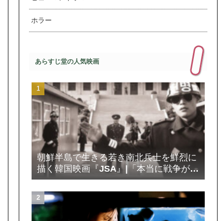
ホラー
あらすじ堂の人気映画
朝鮮半島で生きる若き南北兵士を鮮烈に
描く韓国映画『JSA』|「本当に戦争が起
きたら、俺たち4人も…」別れを惜しむ
夜、銃声が鳴り響いた