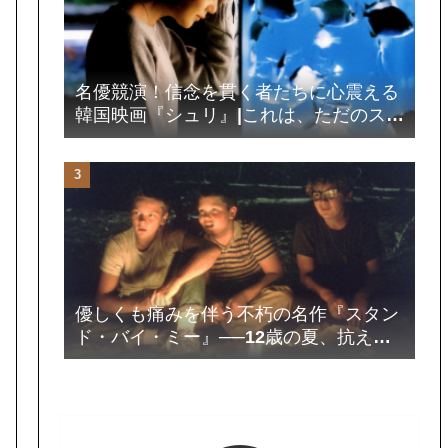
名優競演！信念を貫く者たちに心震える
韓国映画『シュリ』|これは、ただのスパ
イ・アクションじゃない！
優しくも痛みを伴う不朽の名作『スタン
ド・バイ・ミー』──12歳の夏、抗えな
い存在がのしかかる僕の心を救ってくれ
たのは親友だった